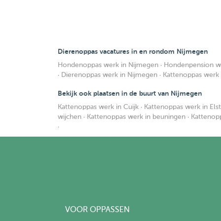
Dierenoppas vacatures in en rondom Nijmegen
Hondenoppas werk in Nijmegen
·
Hondenpension we
·
Dierenoppas werk in Nijmegen
·
Kattenoppas werk 
Bekijk ook plaatsen in de buurt van Nijmegen
Kattenoppas werk in Cuijk
·
Kattenoppas werk in Elst
wijchen
·
Kattenoppas werk in beuningen
·
Kattenop
·
VOOR OPPASSEN