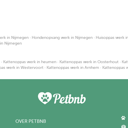
rk in Nijmegen
·
Hondenopvang werk in Nijmegen
·
Huisoppas werk i
in Nijmegen
·
Kattenoppas werk in heumen
·
Kattenoppas werk in Oosterhout
·
Kat
pas werk in Westervoort
·
Kattenoppas werk in Arnhem
·
Kattenoppas 
OVER PETBNB