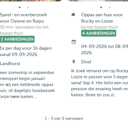
Speel- en voerberzoek
Oppas aan huis voor
voor Ovieve en Raiyu
Rocky en Lizzie
30 min. bezoekjes bij het
bij het baasje thuis
baasje thuis
4 AANBIEDINGEN
2 AANBIEDINGEN
04-09-2026 tot 08-09
1x per dag voor 16 dagen
2026
vanaf 09-09-2026
Driel
Landhorst
Ik zoek iemand om op Rocky
 een zomertrip in september
Lizzie te passen voor 5 dage
ntersport begin januari
vanaf Sep 4. Het liefst een ru
n wij een liefdevolle oppas
persoon die ervaring heeft m
uis, of dagelijks huisbezoek
katten. Broer en zus zi...
onze twee katten....
1 - 3 van 3 oproepen