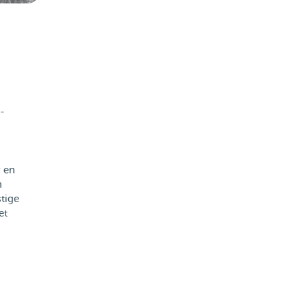
-
 en
n
stige
et