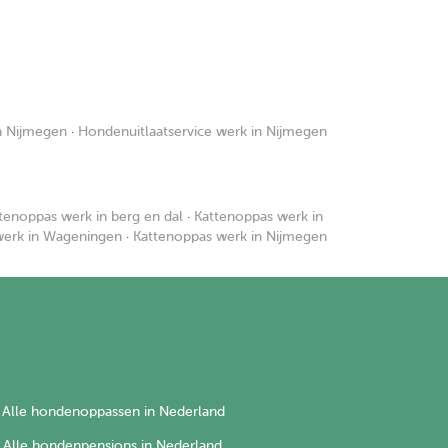
n Nijmegen
·
Hondenuitlaatservice werk in Nijmegen
tenoppas werk in berg en dal
·
Kattenoppas werk in
werk in Wageningen
·
Kattenoppas werk in Nijmegen
Alle hondenoppassen in Nederland
Alle hondenpensions in Nederland