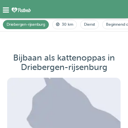
Driebergen-rijsenburg
30 km
Dienst
Beginnend o
Bijbaan als kattenoppas in
Driebergen-rijsenburg