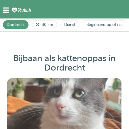
Dordrecht
30 km
Dienst
Beginnend op of na
Bijbaan als kattenoppas in
Dordrecht