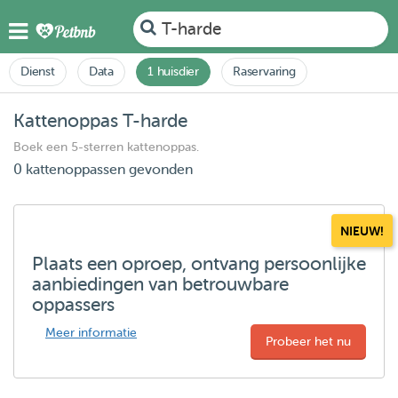
T-harde
Dienst
Data
1 huisdier
Raservaring
Kattenoppas T-harde
Boek een 5-sterren kattenoppas.
0 kattenoppassen gevonden
NIEUW!
Plaats een oproep, ontvang persoonlijke
aanbiedingen van betrouwbare
oppassers
Meer informatie
Probeer het nu