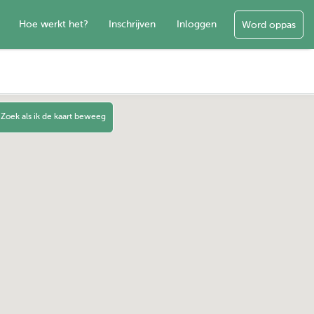
Hoe werkt het?
Inschrijven
Inloggen
Word oppas
Zoek als ik de kaart beweeg