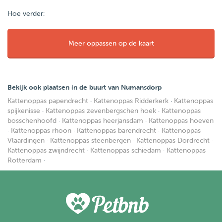
Hoe verder:
Meer oppassen op de kaart
Bekijk ook plaatsen in de buurt van Numansdorp
Kattenoppas papendrecht
·
Kattenoppas Ridderkerk
·
Kattenoppas
spijkenisse
·
Kattenoppas zevenbergschen hoek
·
Kattenoppas
bosschenhoofd
·
Kattenoppas heerjansdam
·
Kattenoppas hoeven
·
Kattenoppas rhoon
·
Kattenoppas barendrecht
·
Kattenoppas
Vlaardingen
·
Kattenoppas steenbergen
·
Kattenoppas Dordrecht
·
Kattenoppas zwijndrecht
·
Kattenoppas schiedam
·
Kattenoppas
Rotterdam
·