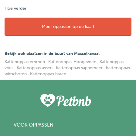
Hoe verder:
Meer oppassen op de kaart
Bekijk ook plaatsen in de buurt van Musselkanaal
Kattenoppas emmen
·
Kattenoppas Hoogeveen
·
Kattenoppas
vries
·
Kattenoppas assen
·
Kattenoppas sappemeer
·
Kattenoppas
winschoten
·
Kattenoppas haren
·
VOOR OPPASSEN