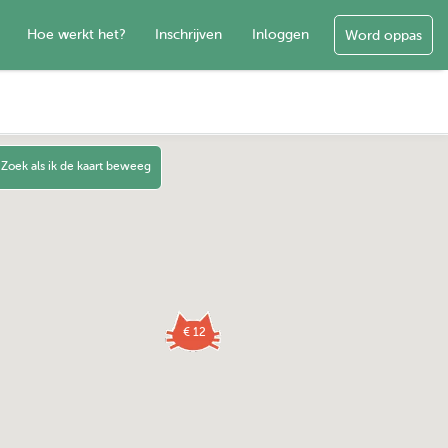
Hoe werkt het?
Inschrijven
Inloggen
Word oppas
Zoek als ik de kaart beweeg
€ 12