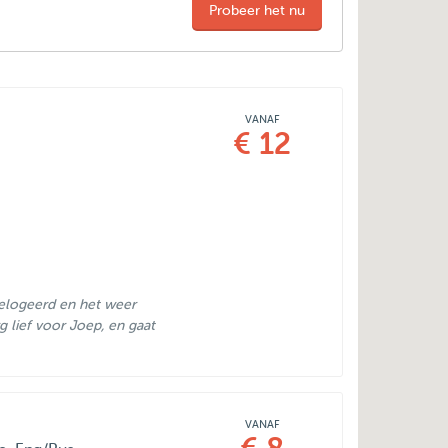
Probeer het nu
VANAF
€ 12
gelogeerd en het weer
rg lief voor Joep, en gaat
VANAF