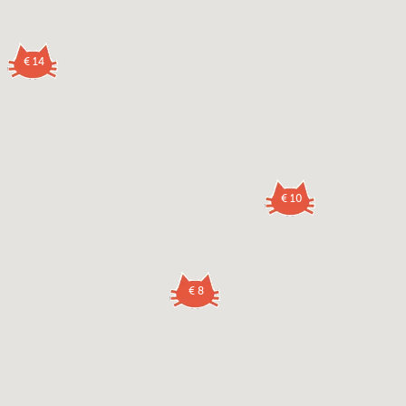
€ 14
€ 10
€ 8