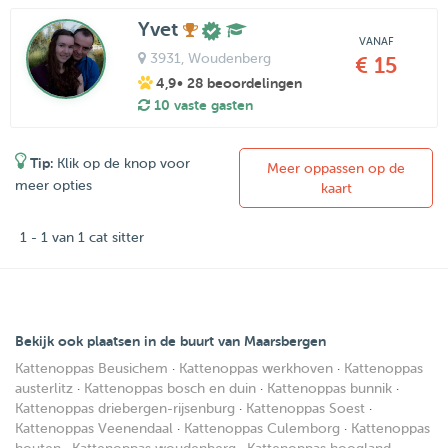
Yvet
VANAF
3931
, Woudenberg
€ 15
4,9
• 28 beoordelingen
10 vaste gasten
Tip:
Klik op de knop voor
Meer oppassen op de
meer opties
kaart
1 - 1 van 1 cat sitter
Bekijk ook plaatsen in de buurt van Maarsbergen
Kattenoppas Beusichem
·
Kattenoppas werkhoven
·
Kattenoppas
austerlitz
·
Kattenoppas bosch en duin
·
Kattenoppas bunnik
·
Kattenoppas driebergen-rijsenburg
·
Kattenoppas Soest
·
Kattenoppas Veenendaal
·
Kattenoppas Culemborg
·
Kattenoppas