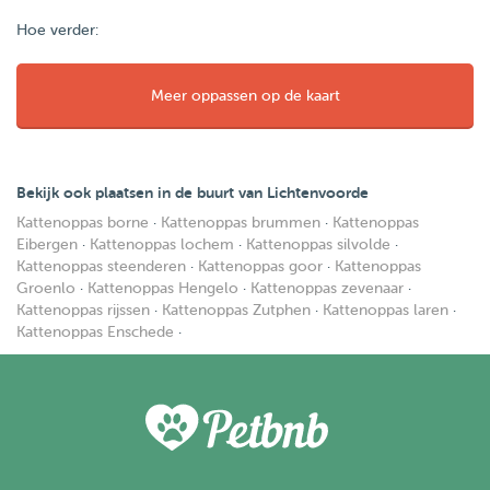
Hoe verder:
Meer oppassen op de kaart
Bekijk ook plaatsen in de buurt van Lichtenvoorde
Kattenoppas borne
·
Kattenoppas brummen
·
Kattenoppas
Eibergen
·
Kattenoppas lochem
·
Kattenoppas silvolde
·
Kattenoppas steenderen
·
Kattenoppas goor
·
Kattenoppas
Groenlo
·
Kattenoppas Hengelo
·
Kattenoppas zevenaar
·
Kattenoppas rijssen
·
Kattenoppas Zutphen
·
Kattenoppas laren
·
Kattenoppas Enschede
·