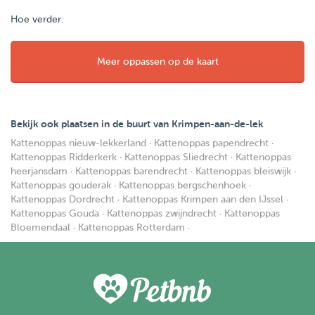
Hoe verder:
Meer oppassen op de kaart
Bekijk ook plaatsen in de buurt van Krimpen-aan-de-lek
Kattenoppas nieuw-lekkerland
·
Kattenoppas papendrecht
·
Kattenoppas Ridderkerk
·
Kattenoppas Sliedrecht
·
Kattenoppas
heerjansdam
·
Kattenoppas barendrecht
·
Kattenoppas bleiswijk
·
Kattenoppas gouderak
·
Kattenoppas bergschenhoek
·
Kattenoppas Dordrecht
·
Kattenoppas Krimpen aan den IJssel
·
Kattenoppas Gouda
·
Kattenoppas zwijndrecht
·
Kattenoppas
Bloemendaal
·
Kattenoppas Rotterdam
·