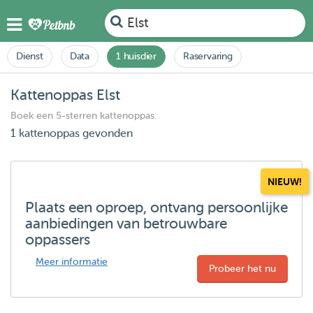
Elst
Dienst
Data
1 huisdier
Raservaring
Kattenoppas Elst
Boek een 5-sterren kattenoppas.
1 kattenoppas gevonden
NIEUW!
Plaats een oproep, ontvang persoonlijke
aanbiedingen van betrouwbare
oppassers
Meer informatie
Probeer het nu