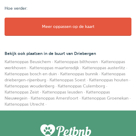
Hoe verder:
Meer oppassen op de kaart
Bekijk ook plaatsen in de buurt van Driebergen
Kattenoppas Beusichem
·
Kattenoppas bilthoven
·
Kattenoppas
werkhoven
·
Kattenoppas maartensdijk
·
Kattenoppas austerlitz
·
Kattenoppas bosch en duin
·
Kattenoppas bunnik
·
Kattenoppas
driebergen-rijsenburg
·
Kattenoppas Soest
·
Kattenoppas houten
·
Kattenoppas woudenberg
·
Kattenoppas Culemborg
·
Kattenoppas Zeist
·
Kattenoppas leusden
·
Kattenoppas
Nieuwegein
·
Kattenoppas Amersfoort
·
Kattenoppas Groenekan
·
Kattenoppas Utrecht
·