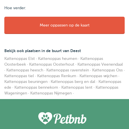
Hoe verder:
Meer oppassen op de kaart
Bekijk ook plaatsen in de buurt van Deest
Kattenoppas Elst
·
Kattenoppas heumen
·
Kattenoppas
Oosterbeek
·
Kattenoppas Oosterhout
·
Kattenoppas Veenendaal
·
Kattenoppas heesch
·
Kattenoppas ravenstein
·
Kattenoppas Oss
·
Kattenoppas tiel
·
Kattenoppas Renkum
·
Kattenoppas wijchen
·
Kattenoppas beuningen
·
Kattenoppas berg en dal
·
Kattenoppas
ede
·
Kattenoppas bennekom
·
Kattenoppas lent
·
Kattenoppas
Wageningen
·
Kattenoppas Nijmegen
·