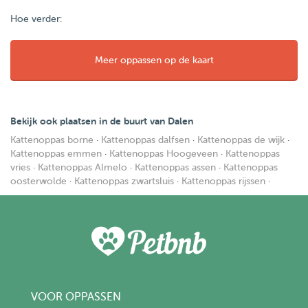
Hoe verder:
Meer oppassen op de kaart
Bekijk ook plaatsen in de buurt van Dalen
Kattenoppas borne
·
Kattenoppas dalfsen
·
Kattenoppas de wijk
·
Kattenoppas emmen
·
Kattenoppas Hoogeveen
·
Kattenoppas
vries
·
Kattenoppas Almelo
·
Kattenoppas assen
·
Kattenoppas
oosterwolde
·
Kattenoppas zwartsluis
·
Kattenoppas rijssen
·
VOOR OPPASSEN