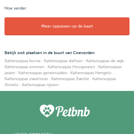
Hoe verder:
Meer oppassen op de kaart
Bekijk ook plaatsen in de buurt van Coevorden
Kattenoppas borne
·
Kattenoppas dalfsen
·
Kattenoppas de wijk
·
Kattenoppas emmen
·
Kattenoppas Hoogeveen
·
Kattenoppas
assen
·
Kattenoppas genemuiden
·
Kattenoppas Hengelo
·
Kattenoppas zwartsluis
·
Kattenoppas Zwolle
·
Kattenoppas
Almelo
·
Kattenoppas rijssen
·