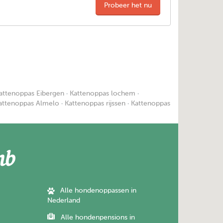
Probeer het nu
attenoppas Eibergen
·
Kattenoppas lochem
·
attenoppas Almelo
·
Kattenoppas rijssen
·
Kattenoppas
Alle hondenoppassen in
Nederland
Alle hondenpensions in