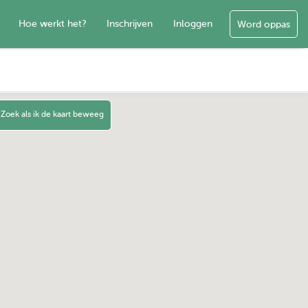
Hoe werkt het?
Inschrijven
Inloggen
Word oppas
Zoek als ik de kaart beweeg