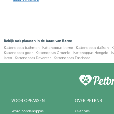
Meer informatie
Bekijk ook plaatsen in de buurt van Borne
Kattenoppas bathmen
·
Kattenoppas borne
·
Kattenoppas dalfsen
·
K
Kattenoppas goor
·
Kattenoppas Groenlo
·
Kattenoppas Hengelo
·
K
laren
·
Kattenoppas Deventer
·
Kattenoppas Enschede
·
VOOR OPPASSEN
OVER PETBNB
Word hondenoppas
Over ons