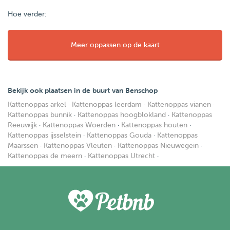
Hoe verder:
Meer oppassen op de kaart
Bekijk ook plaatsen in de buurt van Benschop
Kattenoppas arkel
·
Kattenoppas leerdam
·
Kattenoppas vianen
·
Kattenoppas bunnik
·
Kattenoppas hoogblokland
·
Kattenoppas
Reeuwijk
·
Kattenoppas Woerden
·
Kattenoppas houten
·
Kattenoppas ijsselstein
·
Kattenoppas Gouda
·
Kattenoppas
Maarssen
·
Kattenoppas Vleuten
·
Kattenoppas Nieuwegein
·
Kattenoppas de meern
·
Kattenoppas Utrecht
·