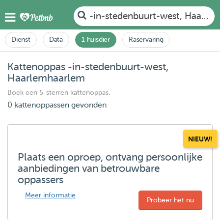
-in-stedenbuurt-west, Haarle
Dienst
Data
1 huisdier
Raservaring
Kattenoppas -in-stedenbuurt-west,
Haarlemhaarlem
Boek een 5-sterren kattenoppas.
0 kattenoppassen gevonden
NIEUW!
Plaats een oproep, ontvang persoonlijke
aanbiedingen van betrouwbare
oppassers
Meer informatie
Probeer het nu