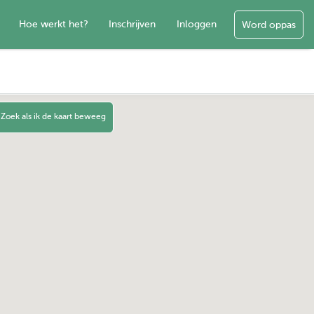
Hoe werkt het?
Inschrijven
Inloggen
Word oppas
Zoek als ik de kaart beweeg