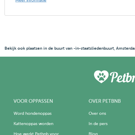
Meer informatie
Bekijk ook plaatsen in de buurt van -in-staatsliedenbuurt, Amste
VOOR OPPASSEN
OVER PETBNB
Word hondenoppas
Over ons
Kattenoppas worden
In de pers
Hoe werkt Petbnb voor
Blog