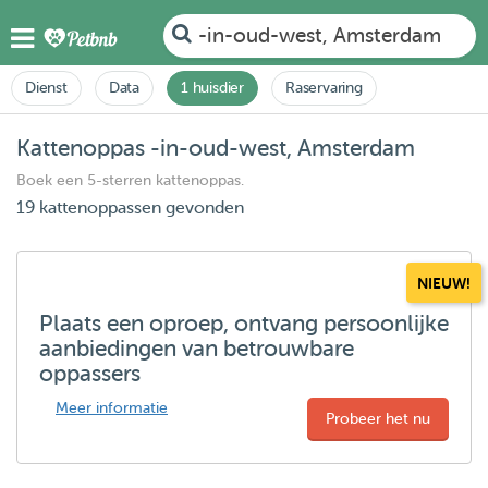
-in-oud-west, Amsterdam
Dienst
Data
1 huisdier
Raservaring
Kattenoppas -in-oud-west, Amsterdam
Boek een 5-sterren kattenoppas.
19 kattenoppassen gevonden
NIEUW!
Plaats een oproep, ontvang persoonlijke
aanbiedingen van betrouwbare
oppassers
Meer informatie
Probeer het nu