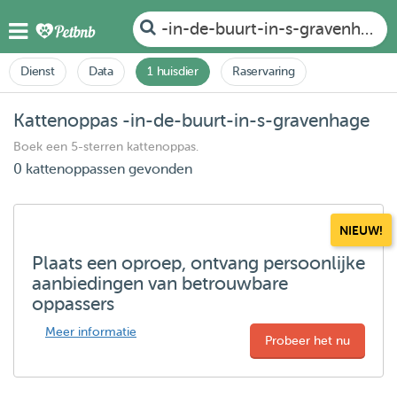
-in-de-buurt-in-s-gravenhage
Dienst
Data
1 huisdier
Raservaring
Kattenoppas -in-de-buurt-in-s-gravenhage
Boek een 5-sterren kattenoppas.
0 kattenoppassen gevonden
NIEUW!
Plaats een oproep, ontvang persoonlijke
aanbiedingen van betrouwbare
oppassers
Meer informatie
Probeer het nu