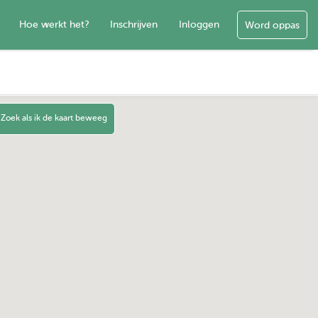
Hoe werkt het?
Inschrijven
Inloggen
Word oppas
Zoek als ik de kaart beweeg