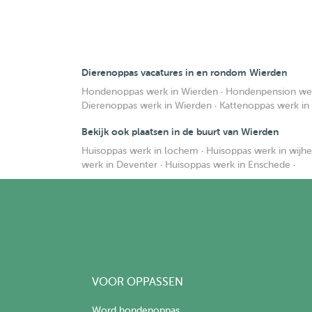
Dierenoppas vacatures in en rondom Wierden
Hondenoppas werk in Wierden
·
Hondenpension wer
Dierenoppas werk in Wierden
·
Kattenoppas werk in
Bekijk ook plaatsen in de buurt van Wierden
Huisoppas werk in lochem
·
Huisoppas werk in wijhe
werk in Deventer
·
Huisoppas werk in Enschede
·
VOOR OPPASSEN
Word hondenoppas