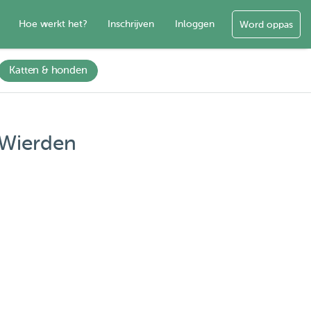
Hoe werkt het?
Inschrijven
Inloggen
Word oppas
Katten & honden
 Wierden