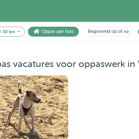
Oppas aan huis
Beginnend op of na
30 km
as vacatures voor oppaswerk in