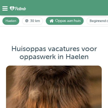
Oppas aan huis
Haelen
30 km
Beginnend o
Huisoppas vacatures voor
oppaswerk in Haelen