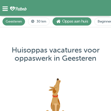
Oppas aan huis
Geesteren
30 km
Beginne
Huisoppas vacatures voor
oppaswerk in Geesteren