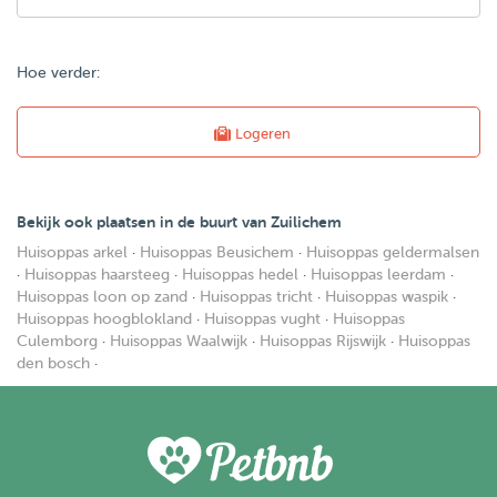
Hoe verder:
Logeren
Bekijk ook plaatsen in de buurt van Zuilichem
Huisoppas arkel
·
Huisoppas Beusichem
·
Huisoppas geldermalsen
·
Huisoppas haarsteeg
·
Huisoppas hedel
·
Huisoppas leerdam
·
Huisoppas loon op zand
·
Huisoppas tricht
·
Huisoppas waspik
·
Huisoppas hoogblokland
·
Huisoppas vught
·
Huisoppas
Culemborg
·
Huisoppas Waalwijk
·
Huisoppas Rijswijk
·
Huisoppas
den bosch
·