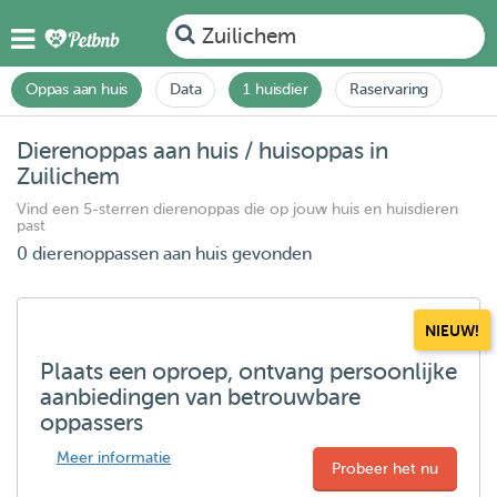
Zuilichem
Oppas aan huis
Data
1 huisdier
Raservaring
Dierenoppas aan huis / huisoppas in
Zuilichem
Vind een 5-sterren dierenoppas die op jouw huis en huisdieren
past
0 dierenoppassen aan huis gevonden
NIEUW!
Plaats een oproep, ontvang persoonlijke
aanbiedingen van betrouwbare
oppassers
Meer informatie
Probeer het nu