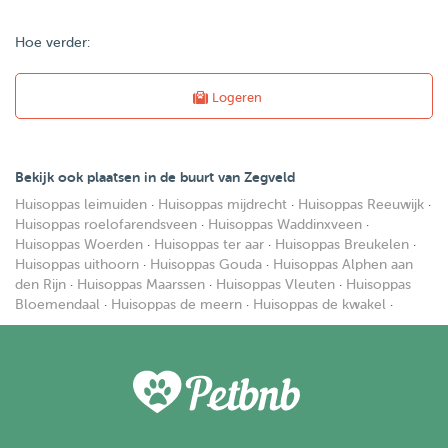
Hoe verder:
Logeren
Bekijk ook plaatsen in de buurt van Zegveld
Huisoppas leimuiden
·
Huisoppas mijdrecht
·
Huisoppas Reeuwijk
·
Huisoppas roelofarendsveen
·
Huisoppas Waddinxveen
·
Huisoppas Woerden
·
Huisoppas ter aar
·
Huisoppas Breukelen
·
Huisoppas uithoorn
·
Huisoppas Gouda
·
Huisoppas Alphen aan
den Rijn
·
Huisoppas Maarssen
·
Huisoppas Vleuten
·
Huisoppas
Bloemendaal
·
Huisoppas de meern
·
Huisoppas de kwakel
·