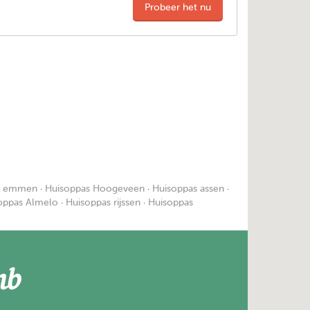
Probeer het nu
s emmen
·
Huisoppas Hoogeveen
·
Huisoppas assen
·
oppas Almelo
·
Huisoppas rijssen
·
Huisoppas