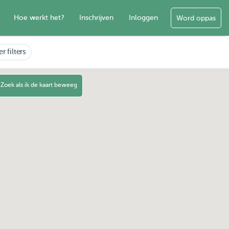
Hoe werkt het?
Inschrijven
Inloggen
Word oppas
r filters
Zoek als ik de kaart beweeg