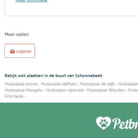
Meer informatie
Meer opties:
Logeren
Bekijk ook plaatsen in de buurt van Schoonebeek
Huisoppas borne
·
Huisoppas dalfsen
·
Huisoppas de wijk
·
Huisoppa
Huisoppas Hengelo
·
Huisoppas nijverdal
·
Huisoppas Wierden
·
Huis
Enschede
·