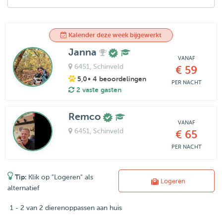
Kalender deze week bijgewerkt
Janna
VANAF
6451
, Schinveld
€ 59
5,0
• 4 beoordelingen
PER NACHT
2 vaste gasten
Remco
VANAF
6451
, Schinveld
€ 65
PER NACHT
Tip:
Klik op "Logeren" als
Logeren
alternatief
1 - 2 van 2 dierenoppassen aan huis