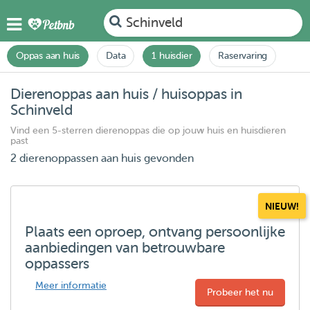
Schinveld
Oppas aan huis
Data
1 huisdier
Raservaring
Dierenoppas aan huis / huisoppas in
Schinveld
Vind een 5-sterren dierenoppas die op jouw huis en huisdieren
past
2 dierenoppassen aan huis gevonden
NIEUW!
Plaats een oproep, ontvang persoonlijke
aanbiedingen van betrouwbare
oppassers
Meer informatie
Probeer het nu