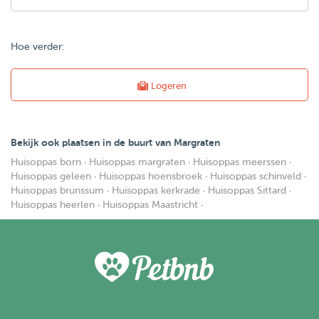
Hoe verder:
Logeren
Bekijk ook plaatsen in de buurt van Margraten
Huisoppas born
·
Huisoppas margraten
·
Huisoppas meerssen
·
Huisoppas geleen
·
Huisoppas hoensbroek
·
Huisoppas schinveld
·
Huisoppas brunssum
·
Huisoppas kerkrade
·
Huisoppas Sittard
·
Huisoppas heerlen
·
Huisoppas Maastricht
·