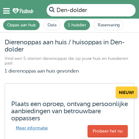
Den-dolder
Oppas aan huis
Data
1 huisdier
Raservaring
Dierenoppas aan huis / huisoppas in Den-
dolder
Vind een 5-sterren dierenoppas die op jouw huis en huisdieren
past
1 dierenoppas aan huis gevonden
NIEUW!
Plaats een oproep, ontvang persoonlijke
aanbiedingen van betrouwbare
oppassers
Meer informatie
Probeer het nu