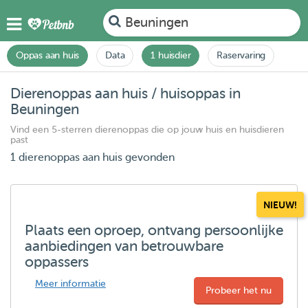
Beuningen
Oppas aan huis
Data
1 huisdier
Raservaring
Dierenoppas aan huis / huisoppas in
Beuningen
Vind een 5-sterren dierenoppas die op jouw huis en huisdieren
past
1 dierenoppas aan huis gevonden
NIEUW!
Plaats een oproep, ontvang persoonlijke
aanbiedingen van betrouwbare
oppassers
Meer informatie
Probeer het nu