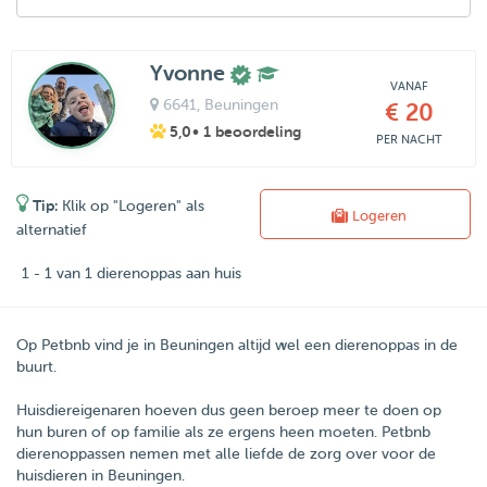
Yvonne
VANAF
6641
, Beuningen
€ 20
5,0
• 1 beoordeling
PER NACHT
Tip:
Klik op "Logeren" als
Logeren
alternatief
1 - 1 van 1 dierenoppas aan huis
Op Petbnb vind je in Beuningen altijd wel een dierenoppas in de
buurt.
Huisdiereigenaren hoeven dus geen beroep meer te doen op
hun buren of op familie als ze ergens heen moeten.
Petbnb
dierenoppassen nemen met alle liefde de zorg over voor de
huisdieren in
Beuningen
.