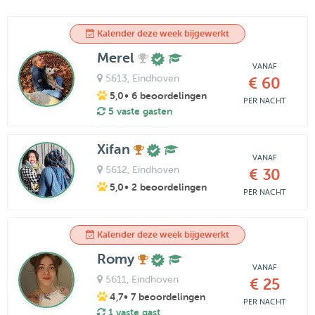
Kalender deze week bijgewerkt
Merel
VANAF
5613
, Eindhoven
€ 60
5,0
• 6 beoordelingen
PER NACHT
5 vaste gasten
Xifan
VANAF
5612
, Eindhoven
€ 30
5,0
• 2 beoordelingen
PER NACHT
Kalender deze week bijgewerkt
Romy
VANAF
5611
, Eindhoven
€ 25
4,7
• 7 beoordelingen
PER NACHT
1 vaste gast