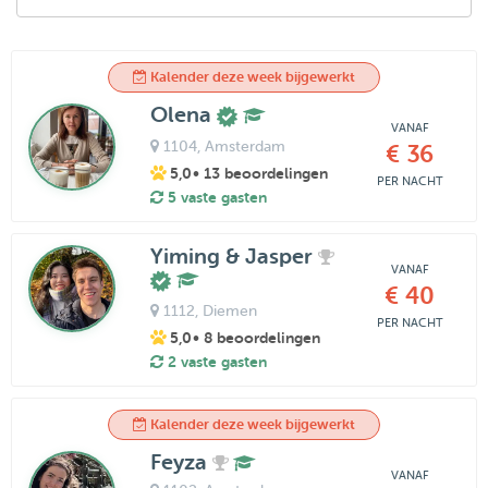
Kalender deze week bijgewerkt
Olena
VANAF
1104
, Amsterdam
€ 36
5,0
• 13 beoordelingen
PER NACHT
5 vaste gasten
Yiming & Jasper
VANAF
€ 40
1112
, Diemen
PER NACHT
5,0
• 8 beoordelingen
2 vaste gasten
Kalender deze week bijgewerkt
Feyza
VANAF