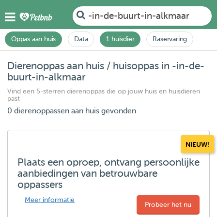
-in-de-buurt-in-alkmaar
Oppas aan huis
Data
1 huisdier
Raservaring
Dierenoppas aan huis / huisoppas in -in-de-
buurt-in-alkmaar
Vind een 5-sterren dierenoppas die op jouw huis en huisdieren
past
0 dierenoppassen aan huis gevonden
NIEUW!
Plaats een oproep, ontvang persoonlijke
aanbiedingen van betrouwbare
oppassers
Meer informatie
Probeer het nu