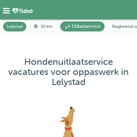
Uitlaatservice
Lelystad
30 km
Beginnend o
Hondenuitlaatservice
vacatures voor oppaswerk in
Lelystad