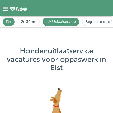
Uitlaatservice
Elst
30 km
Beginnend op of 
Hondenuitlaatservice
vacatures voor oppaswerk in
Elst