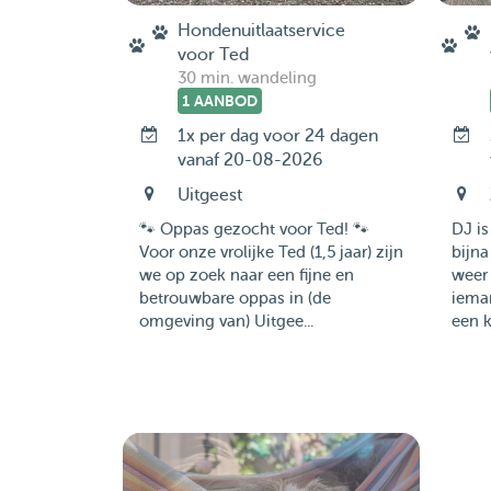
Hondenuitlaatservice
voor Ted
30 min. wandeling
1 AANBOD
1x per dag voor 24 dagen
vanaf 20-08-2026
Uitgeest
🐾 Oppas gezocht voor Ted! 🐾
DJ is
Voor onze vrolijke Ted (1,5 jaar) zijn
bijna
we op zoek naar een fijne en
weer
betrouwbare oppas in (de
iema
omgeving van) Uitgee...
een k