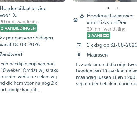
Hondenuitlaatservice
voor DJ
Hondenuitlaatservice
30 min. wandeling
voor Lizzy en Dex
2 AANBIEDINGEN
30 min. wandeling
1 AANBOD
2x per dag voor 5 dagen
vanaf 18-08-2026
1 x dag op 31-08-202
Zandvoort
Maarssen
 een heerlijke pup van nog
Ik zoek iemand die mijn twe
 10 weken. Omdat wij straks
honden van 10 jaar kan uitla
 moeten werken zoeken wij
maandag tussen 11 en 13:00.
nd die hem voor nu nog 2 x
september heb ik iemand nodi
ort rondje kan uitl...