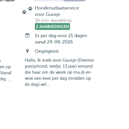
Hondenuitlaatservice
voor Guusje
30 min. wandeling
2 AANBIEDINGEN
1x per dag voor 21 dagen
vanaf 24-08-2026
6
Oegstgeest
Hallo, Ik zoek voor Guusje (Drentse
e
patrijshond, teefje, 13 jaar) iemand
ten op
die haar om de week op ma,di en
 Vanaf
woe een keer per dag (midden op
g. ...
de dag) wil ...