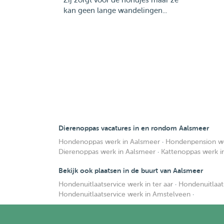
Zij zorgt voor de hondjes maar ze
kan geen lange wandelingen...
Dierenoppas vacatures in en rondom Aalsmeer
Hondenoppas werk in Aalsmeer
·
Hondenpension we
Dierenoppas werk in Aalsmeer
·
Kattenoppas werk i
Bekijk ook plaatsen in de buurt van Aalsmeer
Hondenuitlaatservice werk in ter aar
·
Hondenuitlaat
Hondenuitlaatservice werk in Amstelveen
·