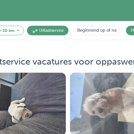
Beginnend op of na
H
30 km
Uitlaatservice
service vacatures voor oppaswe