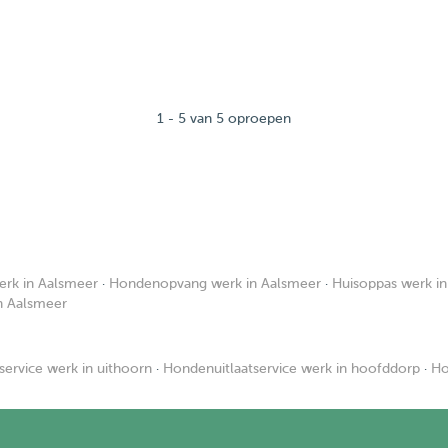
1 - 5 van 5 oproepen
rk in Aalsmeer
·
Hondenopvang werk in Aalsmeer
·
Huisoppas werk i
n Aalsmeer
service werk in uithoorn
·
Hondenuitlaatservice werk in hoofddorp
·
Ho