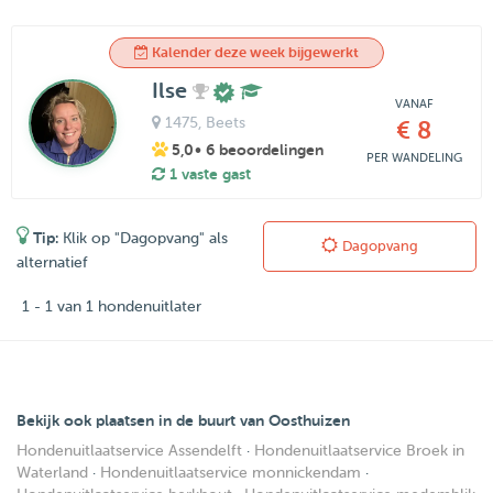
Kalender deze week bijgewerkt
Ilse
VANAF
1475
, Beets
€ 8
5,0
• 6 beoordelingen
PER WANDELING
1 vaste gast
Tip:
Klik op "Dagopvang" als
Dagopvang
alternatief
1 - 1 van 1 hondenuitlater
Bekijk ook plaatsen in de buurt van Oosthuizen
Hondenuitlaatservice Assendelft
·
Hondenuitlaatservice Broek in
Waterland
·
Hondenuitlaatservice monnickendam
·