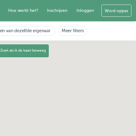
Hoe werkt het?
Inschrijven
Inloggen
Word oppas
en van dezelfde eigenaar
Meer filters
Zoek als ik de kaart beweeg