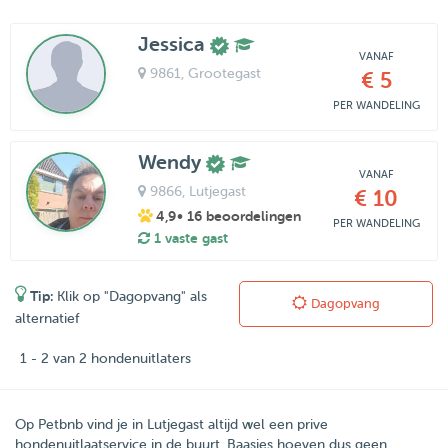
Jessica
VANAF
9861
, Grootegast
€ 5
PER WANDELING
Wendy
VANAF
9866
, Lutjegast
€ 10
4,9
• 16 beoordelingen
PER WANDELING
1 vaste gast
Tip:
Klik op "Dagopvang" als
Dagopvang
alternatief
1 - 2 van 2 hondenuitlaters
Op Petbnb vind je in Lutjegast altijd wel een prive
hondenuitlaatservice in de buurt. Baasjes hoeven dus geen