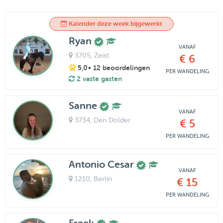
Kalender deze week bijgewerkt
Ryan
VANAF
3705
, Zeist
€ 6
5,0
• 12 beoordelingen
PER WANDELING
2 vaste gasten
Sanne
VANAF
3734
, Den Dolder
€ 5
PER WANDELING
Antonio Cesar
VANAF
1210
, Berlin
€ 15
PER WANDELING