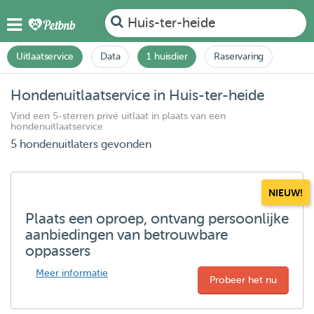
Huis-ter-heide
Uitlaatservice
Data
1 huisdier
Raservaring
Hondenuitlaatservice in Huis-ter-heide
Vind een 5-sterren privé uitlaat in plaats van een
hondenuitlaatservice
5 hondenuitlaters gevonden
NIEUW!
Plaats een oproep, ontvang persoonlijke
aanbiedingen van betrouwbare
oppassers
Meer informatie
Probeer het nu