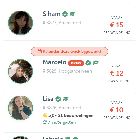
Siham
VANAF
3823
, Amersfoort
€ 15
PER WANDELING
Kalender deze week bijgewerkt
Marcelo
nieuw
VANAF
3829
, Hooglanderveen
€ 12
PER WANDELING
Lisa
VANAF
3826
, Amersfoort
€ 10
5,0
• 21 beoordelingen
PER WANDELING
7 vaste gasten