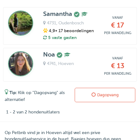
Samantha
VANAF
4731
, Oudenbosch
€ 17
4,9
• 17 beoordelingen
PER WANDELING
5 vaste gasten
Noa
VANAF
4741
, Hoeven
€ 13
PER WANDELING
Tip:
Klik op "Dagopvang" als
Dagopvang
alternatief
1 - 2 van 2 hondenuitlaters
Op Petbnb vind je in Hoeven altijd wel een prive
hondenuitlaatservice in de buurt. Baasjes hoeven dus geen