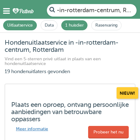
-in-rotterdam-centrum, Rott
Uitlaatservice
Data
1 huisdier
Raservaring
Hondenuitlaatservice in -in-rotterdam-
centrum, Rotterdam
Vind een 5-sterren privé uitlaat in plaats van een
hondenuitlaatservice
19 hondenuitlaters gevonden
NIEUW!
Plaats een oproep, ontvang persoonlijke
aanbiedingen van betrouwbare
oppassers
Meer informatie
Probeer het nu