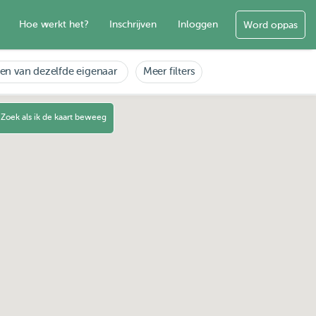
Hoe werkt het?
Inschrijven
Inloggen
Word oppas
en van dezelfde eigenaar
Meer filters
Zoek als ik de kaart beweeg