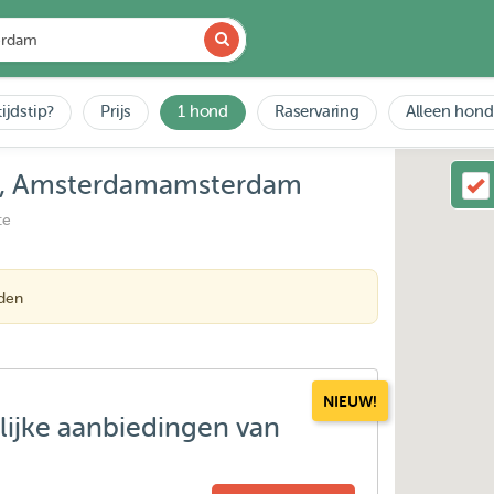
ijdstip?
Prijs
1 hond
Raservaring
Alleen hond
ijp, Amsterdamamsterdam
ce
nden
NIEUW!
lijke aanbiedingen van