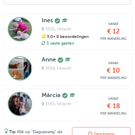
Ines
VANAF
3555
, Utrecht
€ 12
5,0
• 8 beoordelingen
PER WANDELING
3 vaste gasten
Anne
VANAF
3554
, Utrecht
€ 10
PER WANDELING
Márcia
VANAF
3555
, Utrecht
€ 18
PER WANDELING
Tip:
Klik op "Dagopvang" als
Dagopvang