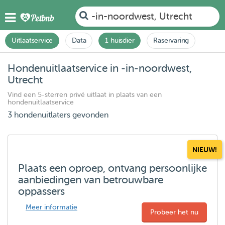
-in-noordwest, Utrecht
Uitlaatservice
Data
1 huisdier
Raservaring
Hondenuitlaatservice in -in-noordwest,
Utrecht
Vind een 5-sterren privé uitlaat in plaats van een
hondenuitlaatservice
3 hondenuitlaters gevonden
NIEUW!
Plaats een oproep, ontvang persoonlijke
aanbiedingen van betrouwbare
oppassers
Meer informatie
Probeer het nu