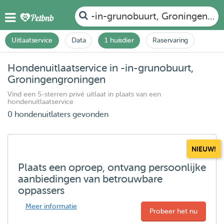
-in-grunobuurt, Groningengro
Uitlaatservice
Data
1 huisdier
Raservaring
Hondenuitlaatservice in -in-grunobuurt,
Groningengroningen
Vind een 5-sterren privé uitlaat in plaats van een
hondenuitlaatservice
0 hondenuitlaters gevonden
NIEUW!
Plaats een oproep, ontvang persoonlijke
aanbiedingen van betrouwbare
oppassers
Meer informatie
Probeer het nu