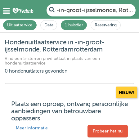
-in-groot-ijsselmonde, Rotte
Uitlaatservice
Data
1 huisdier
Raservaring
Hondenuitlaatservice in -in-groot-
ijsselmonde, Rotterdamrotterdam
Vind een 5-sterren privé uitlaat in plaats van een
hondenuitlaatservice
0 hondenuitlaters gevonden
NIEUW!
Plaats een oproep, ontvang persoonlijke
aanbiedingen van betrouwbare
oppassers
Meer informatie
Probeer het nu